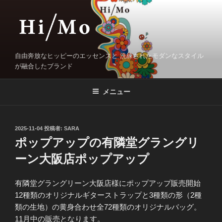
コ
ン
テ
ン
ツ
自由奔放なヒッピーのエッセンスと 洗練されたモダンなスタイル
へ
が融合したブランド
ス
キ
メニュー
ッ
プ
投
2025-11-04
投稿者:
SARA
稿
ポップアップの有隣堂グラングリ
日:
ーン大阪店ポップアップ
有隣堂グラングリーン大阪店様にポップアップ販売開始
12種類のオリジナルギターストラップと3種類の形（2種
類の生地）の黄身合わせ全72種類のオリジナルバッグ。
11月中の販売となります。