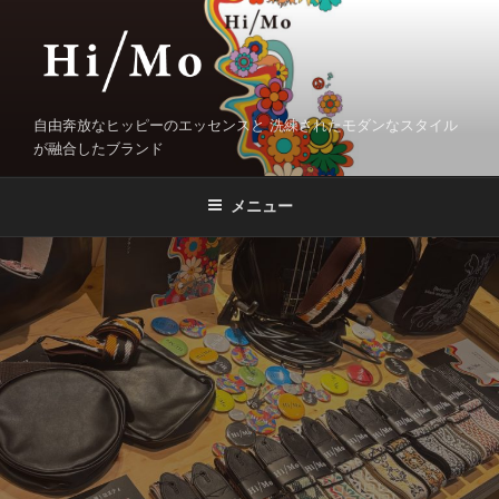
コ
ン
テ
ン
ツ
自由奔放なヒッピーのエッセンスと 洗練されたモダンなスタイル
へ
が融合したブランド
ス
キ
メニュー
ッ
プ