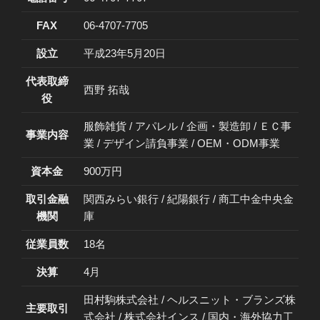
FAX
06-4707-7705
設立
平成23年5月20日
代表取締
西野 拓哉
役
服飾雑貨 / アパレル / 企画・製造卸 / ＥＣ事
事業内容
業 / デザイン請負事業 / OEM・ODM事業
資本金
900万円
取引金融
関西みらい銀行 / 紀陽銀行 / 商工中金中央金
機関
庫
従業員数
18名
決算
4月
田村駒株式会社 / ヘルスニット・ブランズ株
主要取引
式会社 / 株式会社インス / 国内・海外協力工